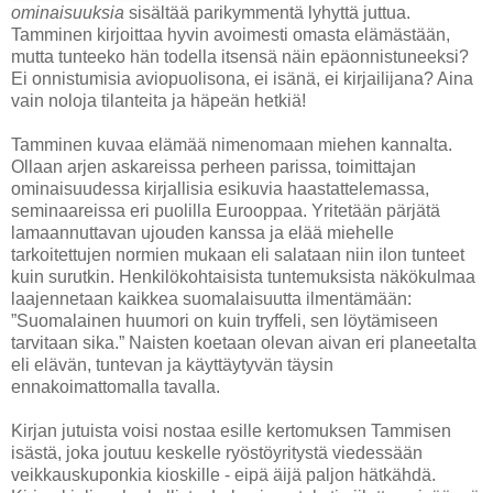
ominaisuuksia
sisältää parikymmentä lyhyttä juttua.
Tamminen kirjoittaa hyvin avoimesti omasta elämästään,
mutta tunteeko hän todella itsensä näin epäonnistuneeksi?
Ei onnistumisia aviopuolisona, ei isänä, ei kirjailijana? Aina
vain noloja tilanteita ja häpeän hetkiä!
Tamminen kuvaa elämää nimenomaan miehen kannalta.
Ollaan arjen askareissa perheen parissa, toimittajan
ominaisuudessa kirjallisia esikuvia haastattelemassa,
seminaareissa eri puolilla Eurooppaa. Yritetään pärjätä
lamaannuttavan ujouden kanssa ja elää miehelle
tarkoitettujen normien mukaan eli salataan niin ilon tunteet
kuin surutkin. Henkilökohtaisista tuntemuksista näkökulmaa
laajennetaan kaikkea suomalaisuutta ilmentämään:
”Suomalainen huumori on kuin tryffeli, sen löytämiseen
tarvitaan sika.” Naisten koetaan olevan aivan eri planeetalta
eli elävän, tuntevan ja käyttäytyvän täysin
ennakoimattomalla tavalla.
Kirjan jutuista voisi nostaa esille kertomuksen Tammisen
isästä, joka joutuu keskelle ryöstöyritystä viedessään
veikkauskuponkia kioskille - eipä äijä paljon hätkähdä.